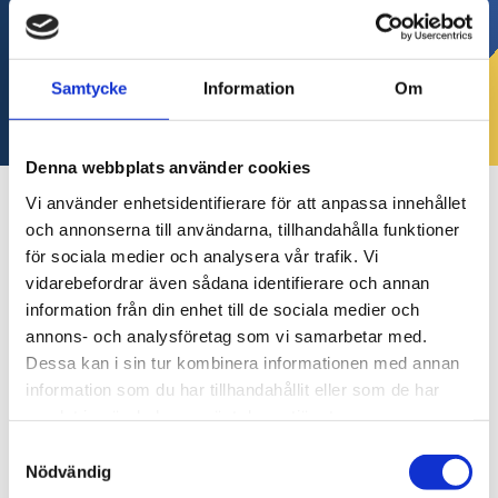
Samtycke
Information
Om
Denna webbplats använder cookies
Vi använder enhetsidentifierare för att anpassa innehållet
Välkommen till vår MC-hörna!
och annonserna till användarna, tillhandahålla funktioner
för sociala medier och analysera vår trafik. Vi
Sedan 2012 har vi byggt upp en MC-hörna där vi
vidarebefordrar även sådana identifierare och annan
kan montera, balansera och skifta däck på
information från din enhet till de sociala medier och
motorcyklar. Vi använder oss av en motorcykellyft
annons- och analysföretag som vi samarbetar med.
och spänner fast cykeln innan vi börjar arbeta med
Dessa kan i sin tur kombinera informationen med annan
hjulen för att säkerställa stabilitet och precision.
information som du har tillhandahållit eller som de har
samlat in när du har använt deras tjänster.
Vi har utrustning för att hantera däckbyten och
Samtyckesval
balansering på olika motorcykelmodeller. När vi
Nödvändig
skiftar däck ser vi till att montering och balansering