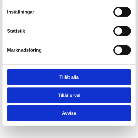
görs korrekt för att undvika obalans och onödigt
slitage.
Inställningar
Vår MC-hörna är en del av vår verkstad där vi
fokuserar på däckservice och hjulhantering.
Statistik
Kontakta oss
Marknadsföring
Tillåt alla
Tillåt urval
Avvisa